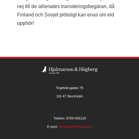
nej till de allierades transiteringsbegäran, då
Finland och Sovjet plötsligt kan enas om eld
upphör!
Tegelviksgatan 79
116 47 Stockholm
Telefon: 0709-655120
E-post:
kontakt@hohforlag.se