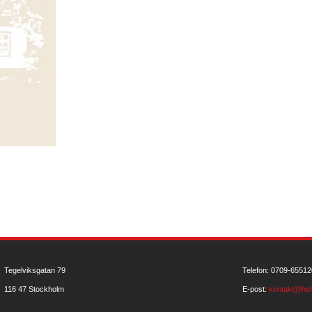
Tegelviksgatan 79
Telefon: 0709-65512
116 47 Stockholm
E-post:
kontakt@hoh