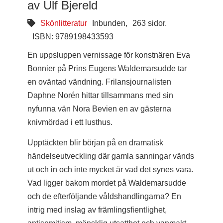
av Ulf Bjereld
Skönlitteratur
Inbunden,
263 sidor.
ISBN: 9789198433593
En uppsluppen vernissage för konstnären Eva
Bonnier på Prins Eugens Waldemarsudde tar
en oväntad vändning. Frilansjournalisten
Daphne Norén hittar tillsammans med sin
nyfunna vän Nora Bevien en av gästerna
knivmördad i ett lusthus.
Upptäckten blir början på en dramatisk
händelseutveckling där gamla sanningar vänds
ut och in och inte mycket är vad det synes vara.
Vad ligger bakom mordet på Waldemarsudde
och de efterföljande våldshandlingarna? En
intrig med inslag av främlingsfientlighet,