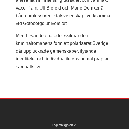
antisemitism, mänsklig utsatthet och vanmakt
växer fram. Ulf Bjereld och Marie Demker är
båda professorer i statsvetenskap, verksamma
vid Göteborgs universitet.
Med Levande charader skildrar de i
kriminalromanens form ett polariserat Sverige,
där uppluckrade gemenskaper, flytande
identiteter och individualitetens primat präglar
samhällslivet.
Tegelviksgatan 79