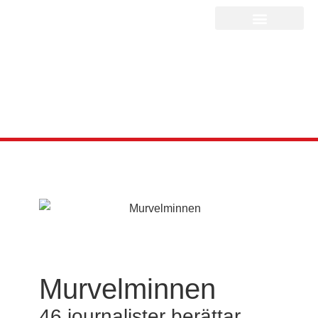
Murvelminnen
46 journalister berättar