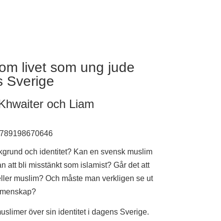
 om livet som ung jude
s Sverige
Khwaiter och Liam
9789198670646
bakgrund och identitet? Kan en svensk muslim
tan att bli misstänkt som islamist? Går det att
ude eller muslim? Och måste man verkligen se ut
̈s gemenskap?
muslimer över sin identitet i dagens Sverige.