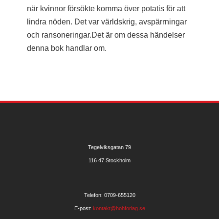
när kvinnor försökte komma över potatis för att
lindra nöden. Det var världskrig, avspärrningar
och ransoneringar.Det är om dessa händelser
denna bok handlar om.
Tegelviksgatan 79
116 47 Stockholm
Telefon: 0709-655120
E-post:
kontakt@hohforlag.se