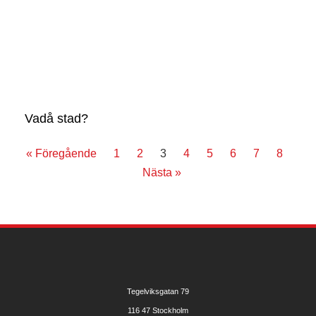
Vadå stad?
« Föregående
1
2
3
4
5
6
7
8
Nästa »
Tegelviksgatan 79
116 47 Stockholm