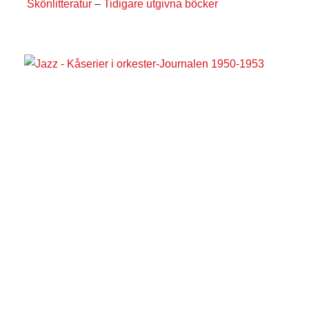
Skönlitteratur
–
Tidigare utgivna böcker